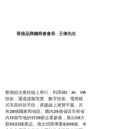
香港品牌總商會會長   王偉先生
整個哈洽會於線上舉行，利用3D、AI、VR
技術，通過虛擬現實、數字技術、電商模
式等高科技手段，搭建線上展覽平臺。共
有28個國家和地區、國內25個省區市和省
內13個市地的1739家企業參展，展出59大
類5522種產品，推出招商專案6309個。本