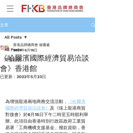
文章
All Posts
香港品牌總商會 秘書處
All Posts
2021年6月19日
《哈爾濱國際經濟貿易洽談
商會動態
會》香港館
已更新：
2022年5月23日
為增強龍港兩地商務交流活動，
《哈爾濱
國際經濟貿易洽談會》
及《缐上龍港商貿
對接會》於6月15日下午二時至五時順利舉
辦。此項目由香港特別行政區政府工業貿
易署「工商機構支援基金」撥款資助，香