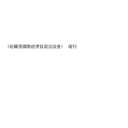
《哈爾濱國際經濟貿易洽談會》
  場刊