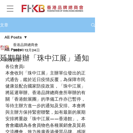
文章
All Posts
香港品牌總商會
All Posts
2021年12月24日
延期舉辦「珠中江展」通知
商會動態
各位會員:
本會收到「珠中江展」主辦單位發出的正
式通告，鑑於近日疫情反覆，為保障市民
健康並配合國家防疫政策，「珠中江展」
將延遲舉辦。香港品牌總商會所舉辦的有
關「香港館展團」的準備工作亦已暫停，
等待主辦方進一步的通知及安排。本會將
與主辦方保持緊密聯繫，如有最新的展期
安排將重啟「珠中江展——香港館」。本
會會繼續為各會員物色各種展銷會及貿易
交流機會，致力推廣香港優質品牌。感謝